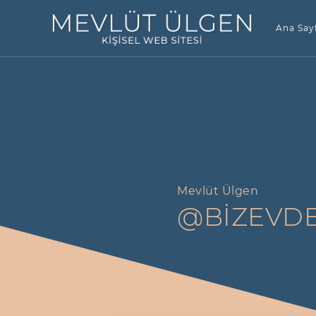
Ana Say
Mevlüt Ülgen
@BIZEVDE