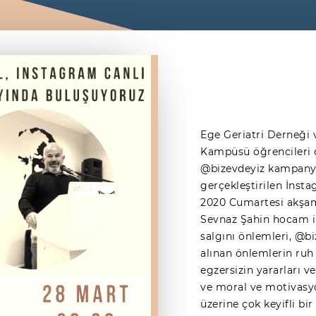
Ege Geriatri Derneği 
Kampüsü öğrencileri 
@bizevdeyiz kampanya
gerçekleştirilen İnst
2020 Cumartesi akşamı
Sevnaz Şahin hocam il
salgını önlemleri, @b
alınan önlemlerin ruh 
egzersizin yararları v
ve moral ve motivasy
üzerine çok keyifli bir