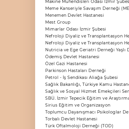
Makine Mühendisleri Odası İzmir Şubes
Meme Kanseriyle Savaşım Derneği (
Menemen Devlet Hastanesi
Mest Group
Mimarlar Odası İzmir Şubesi
Nefroloji Diyaliz ve Transplantasyon H
Nefroloji Diyaliz ve Transplantasyon H
Nutricia ve Ege Geriatri Derneği Yaşlı
Ödemiş Devlet Hastanesi
Özel Gazi Hastanesi
Parkinson Hastaları Derneği
Petrol - İş Sendikası Aliağa Şubesi
Sağlık Bakanlığı, Türkiye Kamu Hastanel
Sağlık ve Sosyal Hizmet Emekçileri Sen
SBÜ. İzmir Tepecik Eğitim ve Araştırm
Sirius Eğitim ve Organizasyon
Toplumcu Dayanışmacı Psikologlar De
Torbalı Devlet Hastanesi
Türk Oftalmoloji Derneği (TOD)