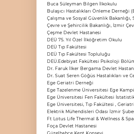
Buca Süleyman Bilgen İlkokulu
Bulaşıcı Hastalıkları Önleme Derneği
Çalışma ve Sosyal Güvenlik Bakanlığı
Çevre ve Şehircilik Bakanlığı, İzmir Çe
Çeşme Devlet Hastanesi
DEÜ 75. Yıl Özel İlköğretim Okulu
DEÜ Tıp Fakültesi
DEÜ Tıp Fakültesi Topluluğu
DEÜ.Edebiyat Fakültesi Psikoloji Bölü
Dr. Faruk İlker Bergama Devlet Hastan
Dr. Suat Seren Göğüs Hastalıkları ve C
Ege Geriatri Derneği
Ege Tazelenme Üniversitesi Ege Kamp
Ege Üniversitesi Fen Fakültesi İstatis
Ege Üniversitesi, Tıp Fakültesi , Geriatr
Elektrik Mühendisleri Odası İzmir Şube
Ft Lotus Life Thermal & Wellness & Spa
Foça Devlet Hastanesi
Güzelbahçe Kent Konseyi