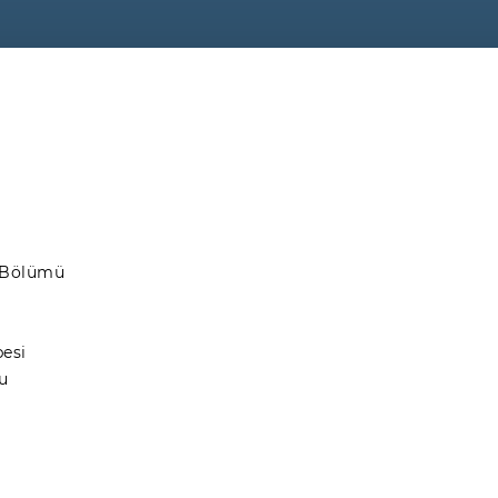
i Bölümü
esi
u