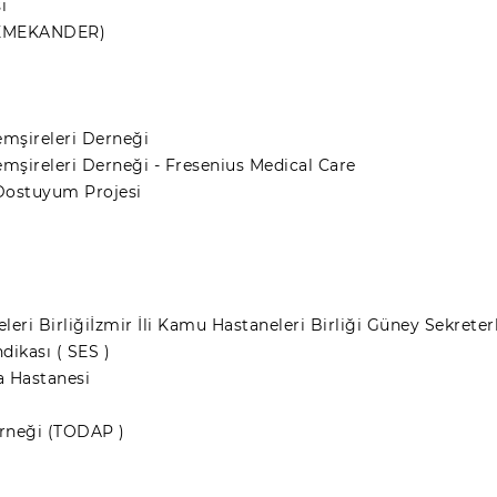
i
MEMEKANDER)
emşireleri Derneği
emşireleri Derneği - Fresenius Medical Care
 Dostuyum Projesi
eri Birliğiİzmir İli Kamu Hastaneleri Birliği Güney Sekreterl
dikası ( SES )
a Hastanesi
rneği (TODAP )