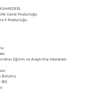
 (BUHASDER)
, SSK Genel Müdürlüğü
vre İl Müdürlüğü
mü
esi
errahisi Eğitim ve Araştırma Hastanesi
üsü
tik Bölümü
i BD.
si