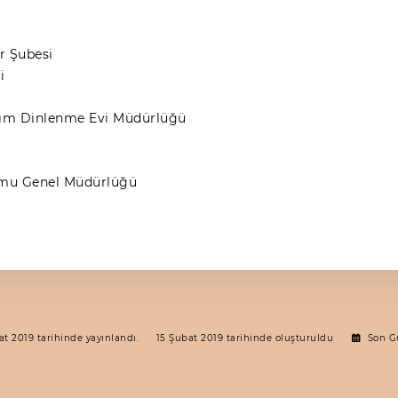
r Şubesi
i
rım Dinlenme Evi Müdürlüğü
umu Genel Müdürlüğü
at 2019 tarihinde yayınlandı.
15 Şubat 2019 tarihinde oluşturuldu
Son G